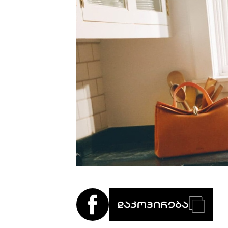
LIBRARY
SHOP
ᲒᲐᲛᲝᲒᲕᲧᲔᲕᲘ
ᲙᲝᲜᲢᲐᲥᲢᲘ
INFO@HAMMOCKMAGAZINE.GE
ᲩᲕᲔᲜ
ᲨᲔᲡᲐᲮᲔᲑ
STUDIO
ᲓᲐᲙᲝᲞᲘᲠᲔᲑᲐ