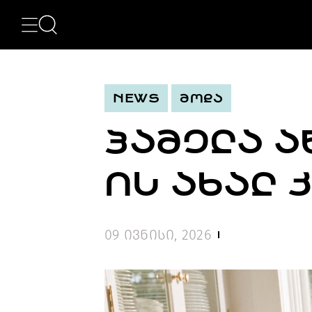
ᲙᲐᲢᲔᲒᲝᲠᲘᲔᲑᲘ
NEWS
ᲮᲔᲚᲝᲕᲜᲔᲑᲐ
ᲛᲝᲓᲐ
NEWS
ᲛᲝᲓᲐ
ᲤᲝᲢᲝᲒᲠᲐᲤᲘᲐ
ᲐᲠᲥᲘᲢᲔᲥᲢᲣᲠᲐ
ᲞᲐᲛᲔᲚᲐ Ა
ᲙᲘᲜᲝ
ᲛᲣᲡᲘᲙᲐ
ᲓᲘᲖᲐᲘᲜᲘ
ᲘᲡ ᲐᲮᲐᲚ 
LIFESTYLE
ᲛᲝᲒᲖᲐᲣᲠᲝᲑᲐ
ᲒᲐᲡᲢᲠᲝᲜᲝᲛᲘᲐ
ᲕᲘᲓᲔᲝ
09 ივნისი, 2026
ᲛᲔᲢᲘ
BEAUTY
SPECIAL
PROJECTS
TV