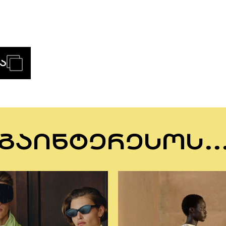
Ა
ᲒᲐᲘᲜᲢᲔᲠᲔᲡᲝᲡ..