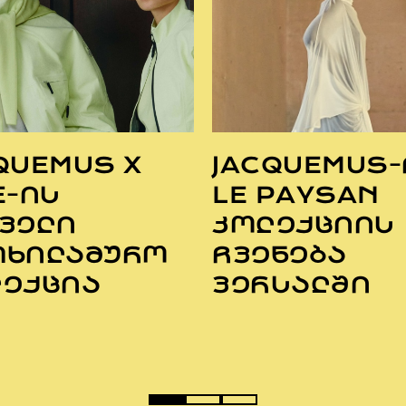
QUEMUS X
JACQUEMUS-
E-ᲘᲡ
LE PAYSAN
ᲕᲔᲚᲘ
ᲙᲝᲚᲔᲥᲪᲘᲘᲡ
ᲗᲮᲘᲚᲐᲛᲣᲠᲝ
ᲩᲕᲔᲜᲔᲑᲐ
ᲔᲥᲪᲘᲐ
ᲕᲔᲠᲡᲐᲚᲨᲘ