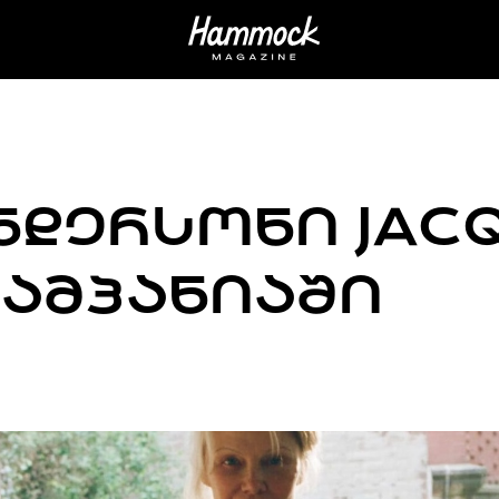
ᲜᲓᲔᲠᲡᲝᲜᲘ JAC
ᲙᲐᲛᲞᲐᲜᲘᲐᲨᲘ