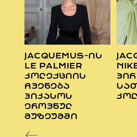
ᲛᲐ
JACQUEMUS-ᲘᲡ
JAC
LE PALMIER
NIK
ᲗᲕᲘᲡ
ᲙᲝᲚᲔᲥᲪᲘᲘᲡ
ᲞᲘᲠ
ᲩᲕᲔᲜᲔᲑᲐ
ᲡᲐ
ᲘᲦᲝ
ᲞᲘᲙᲐᲡᲝᲡ
ᲙᲝᲚ
ᲔᲠᲝᲕᲜᲣᲚ
ᲛᲣᲖᲔᲣᲛᲨᲘ