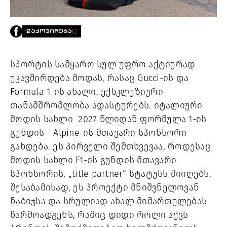
PROJECTS
TV
LIBRARY
ᲓᲐᲙᲝᲞᲘᲠᲔᲑᲐ
SHOP
სპორტის სამყარო სულ უფრო აქტიურად
ᲒᲐᲛᲝᲒᲕᲧᲔᲕᲘ
უკავშირდება მოდას, რასაც Gucci-ის და
Formula 1-ის ახალი, ექსკლუზიური
ᲙᲝᲜᲢᲐᲥᲢᲘ
INFO@HAMMOCKMAGAZINE.GE
თანამშრომლობა ადასტურებს. იტალიური
ᲩᲕᲔᲜ
მოდის სახლი 2027 წლიდან ფორმულა 1-ის
ᲨᲔᲡᲐᲮᲔᲑ
გუნდის - Alpine-ის მთავარი სპონსორი
STUDIO
გახდება. ეს პირველი შემთხვევაა, როდესაც
მოდის სახლი F1-ის გუნდის მთავარი
სპონსორის, „title partner“ სტატუსს მიიღებს.
შესაბამისად, ეს პროექტი მნიშვნელოვან
ნაბიჯსა და სრულიად ახალ მიმართულებას
წარმოადგენს, რაშიც დიდი როლი აქვს