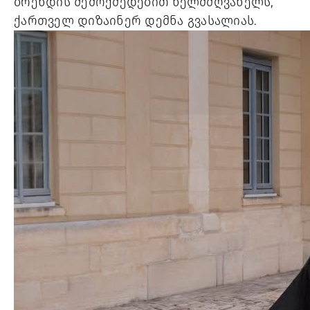
ბრენდის შემოქმედებით ხელმძღვანელს,
ქართველ დიზაინერ დემნა გვასალიას.