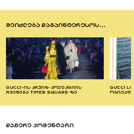
ᲨᲔᲘᲫᲚᲔᲑᲐ ᲓᲐᲒᲐᲘᲜᲢᲔᲠᲔᲡᲝᲡ...
GUCCI-ᲘᲡ ᲙᲠᲣᲘᲖ-ᲙᲝᲚᲔᲥᲪᲘᲘᲡ
GUCCI LI
ᲩᲕᲔᲜᲔᲑᲐ TIMES SQUARE-ᲖᲔ
ᲝᲑᲘᲔᲥᲢᲘ
ᲓᲐᲬᲔᲠᲔ ᲙᲝᲛᲔᲜᲢᲐᲠᲘ