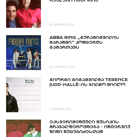
ᲠᲔᲐᲚᲣᲠᲘ ᲘᲡᲢᲝᲠᲘᲐ
PROJECTS
TV
LIBRARY
05 აპრილი, 2024
SHOP
ABBA RING „ᲒᲣᲠᲐᲛᲘᲨᲕᲘᲚᲘᲡ
ᲒᲐᲛᲝᲒᲕᲧᲔᲕᲘ
ᲛᲐᲠᲐᲜᲨᲘ“ ᲙᲝᲜᲪᲔᲠᲢᲡ
ᲒᲐᲛᲐᲠᲗᲐᲕᲡ
ᲙᲝᲜᲢᲐᲥᲢᲘ
INFO@HAMMOCKMAGAZINE.GE
ᲩᲕᲔᲜ
02 აპრილი, 2024
ᲨᲔᲡᲐᲮᲔᲑ
ᲒᲘᲝᲠᲒᲘ ᲒᲘᲒᲐᲨᲕᲘᲚᲛᲐ TERENCE
JUDD-HALLÉ-ᲘᲡ ᲯᲘᲚᲓᲝ ᲛᲘᲘᲦᲝ
STUDIO
27 მარტი, 2024
ᲔᲥᲡᲞᲔᲠᲘᲛᲔᲜᲢᲣᲚᲘ ᲛᲣᲡᲘᲙᲘᲡ
ᲛᲠᲐᲕᲐᲚᲤᲔᲠᲝᲕᲜᲔᲑᲐ - ᲘᲜᲢᲔᲠᲕᲘᲣ
ᲜᲘᲜᲘ ᲜᲣᲪᲣᲑᲘᲫᲔᲡᲗᲐᲜ