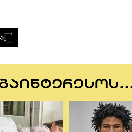
Ა
ᲒᲐᲘᲜᲢᲔᲠᲔᲡᲝᲡ..