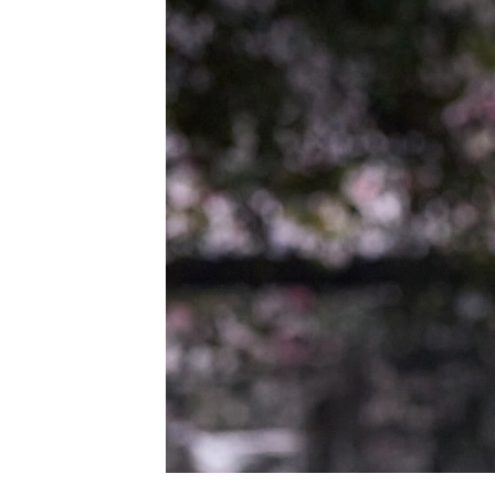
LIBRARY
SHOP
ᲒᲐᲛᲝᲒᲕᲧᲔᲕᲘ
ᲙᲝᲜᲢᲐᲥᲢᲘ
INFO@HAMMOCKMAGAZINE.GE
ᲩᲕᲔᲜ
ᲨᲔᲡᲐᲮᲔᲑ
STUDIO