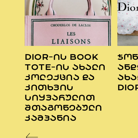
DIOR-ᲘᲡ BOOK
ᲯᲝ
ᲜᲘ
TOTE-ᲘᲡ ᲐᲮᲐᲚᲘ
ᲐᲜᲓ
ᲙᲝᲚᲔᲥᲪᲘᲐ ᲓᲐ
ᲐᲮᲐ
ᲙᲘᲗᲮᲕᲘᲡ
DIO
ᲘᲐ
ᲡᲘᲧᲕᲐᲠᲣᲚᲘᲗ
ᲨᲗᲐᲒᲝᲜᲔᲑᲣᲚᲘ
ᲙᲐᲛᲞᲐᲜᲘᲐ