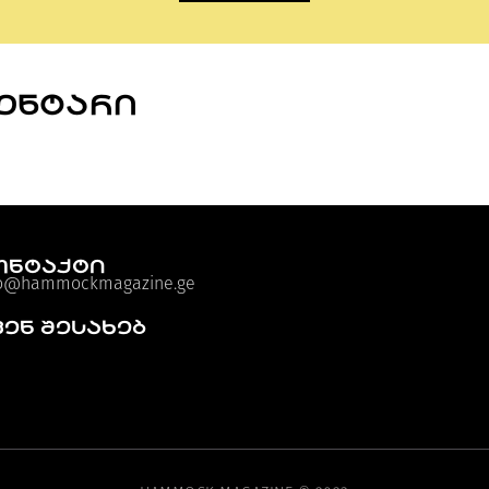
ᲛᲔᲜᲢᲐᲠᲘ
ონტაქტი
fo@hammockmagazine.ge
ვენ შესახებ