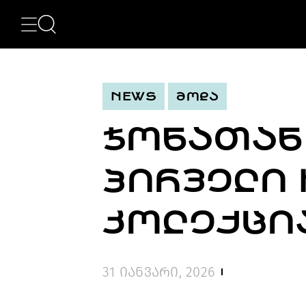
ᲙᲐᲢᲔᲒᲝᲠᲘᲔᲑᲘ
NEWS
ᲮᲔᲚᲝᲕᲜᲔᲑᲐ
ᲛᲝᲓᲐ
NEWS
ᲛᲝᲓᲐ
ᲤᲝᲢᲝᲒᲠᲐᲤᲘᲐ
ᲐᲠᲥᲘᲢᲔᲥᲢᲣᲠᲐ
ᲯᲝᲜᲐᲗᲐᲜ 
ᲙᲘᲜᲝ
ᲛᲣᲡᲘᲙᲐ
ᲓᲘᲖᲐᲘᲜᲘ
ᲞᲘᲠᲕᲔᲚᲘ 
LIFESTYLE
ᲛᲝᲒᲖᲐᲣᲠᲝᲑᲐ
ᲒᲐᲡᲢᲠᲝᲜᲝᲛᲘᲐ
ᲙᲝᲚᲔᲥᲪᲘ
ᲕᲘᲓᲔᲝ
ᲛᲔᲢᲘ
BEAUTY
31 იანვარი, 2026
SPECIAL
PROJECTS
TV