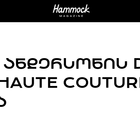
ᲐᲜᲓᲔᲠᲡᲝᲜᲘᲡ D
HAUTE COUTUR
Ა