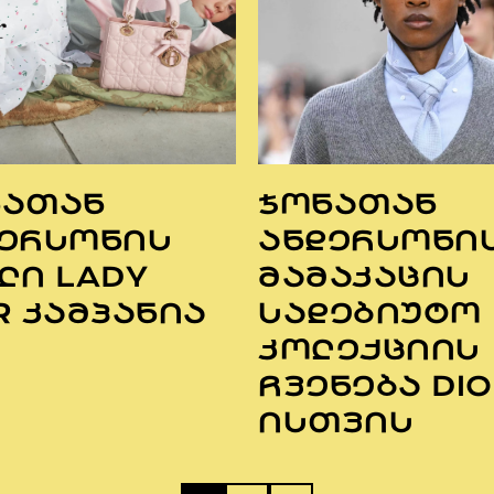
ᲜᲐᲗᲐᲜ
ᲯᲝᲜᲐᲗᲐᲜ
ᲔᲠᲡᲝᲜᲘᲡ
ᲐᲜᲓᲔᲠᲡᲝᲜᲘ
ᲚᲘ LADY
ᲛᲐᲛᲐᲙᲐᲪᲘᲡ
R ᲙᲐᲛᲞᲐᲜᲘᲐ
ᲡᲐᲓᲔᲑᲘᲣᲢᲝ
ᲙᲝᲚᲔᲥᲪᲘᲘᲡ
ᲩᲕᲔᲜᲔᲑᲐ DIO
ᲘᲡᲗᲕᲘᲡ