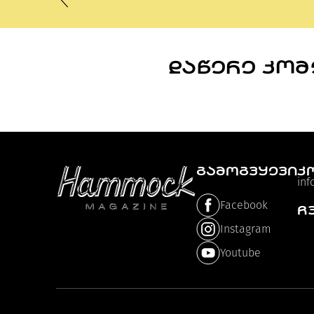
ᲓᲐᲬᲔᲠᲔ ᲙᲝ
ᲒᲐᲛᲝᲒᲕᲧᲔᲕᲘ
კ
in
Facebook
ჩ
Instagram
Youtube