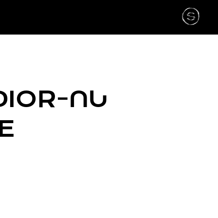
IOR-ᲘᲡ
E