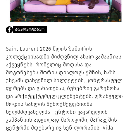
PROJECTS
TV
LIBRARY
SHOP
ᲓᲐᲙᲝᲞᲘᲠᲔᲑᲐ
ᲒᲐᲛᲝᲒᲕᲧᲔᲕᲘ
Saint Laurent 2026 წლის ზამთრის
ᲙᲝᲜᲢᲐᲥᲢᲘ
კოლექციისადმი მიძღვნილ ახალ კამპანიას
INFO@HAMMOCKMAGAZINE.GE
ᲩᲕᲔᲜ
აქვეყნებს, რომელიც მოდასა და
ᲨᲔᲡᲐᲮᲔᲑ
მოგონებებს შორის დიალოგს ქმნის, ხაზს
უსვამს დახვეწილ სილუეტებს, კონტრასტულ
STUDIO
ფერებს და განათებას, ბუნებრივ გარემოსა
და არქიტექტურულ ელემენტებს. ფრანგული
მოდის სახლის შემოქმედებითმა
ხელმძღვანელმა - ენტონი ვაკარელომ
კამპანიის ადგილად მაროკოში, მარაკეშის
ცენტრში მდებარე ივ სენ ლორანის Villa