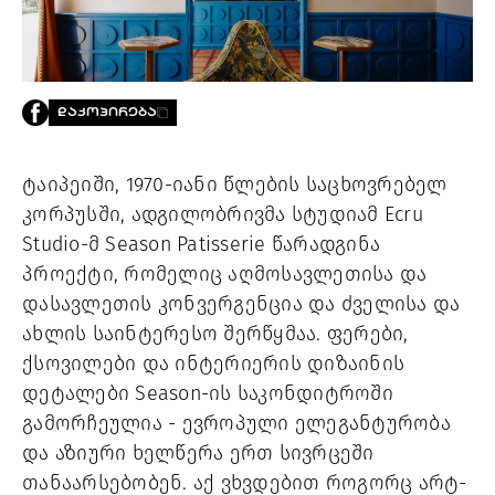
PROJECTS
TV
LIBRARY
SHOP
ᲓᲐᲙᲝᲞᲘᲠᲔᲑᲐ
ᲒᲐᲛᲝᲒᲕᲧᲔᲕᲘ
ტაიპეიში, 1970-იანი წლების საცხოვრებელ
ᲙᲝᲜᲢᲐᲥᲢᲘ
კორპუსში, ადგილობრივმა სტუდიამ Ecru
INFO@HAMMOCKMAGAZINE.GE
ᲩᲕᲔᲜ
Studio-მ Season Patisserie წარადგინა
ᲨᲔᲡᲐᲮᲔᲑ
პროექტი, რომელიც აღმოსავლეთისა და
დასავლეთის კონვერგენცია და ძველისა და
STUDIO
ახლის საინტერესო შერწყმაა. ფერები,
ქსოვილები და ინტერიერის დიზაინის
დეტალები Season-ის საკონდიტროში
გამორჩეულია - ევროპული ელეგანტურობა
და აზიური ხელწერა ერთ სივრცეში
თანაარსებობენ. აქ ვხვდებით როგორც არტ-