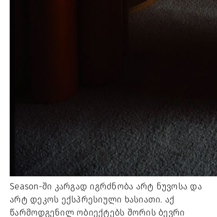
Season-ში კარგად იგრძნობა არტ ნუვოსა და
არტ დეკოს ექსპრესიული ხასიათი. აქ
წარმოდგენილ ობიექტებს შორის ბევრი