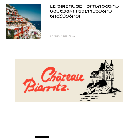
LE SIRENUSE - ᲞᲝᲖᲘᲢᲐᲜᲝᲡ
ᲡᲐᲡᲢᲣᲛᲠᲝ ᲮᲔᲚᲝᲕᲜᲔᲑᲘᲡ
ᲜᲘᲛᲣᲨᲔᲑᲘᲗ
05 ივლისი, 2024