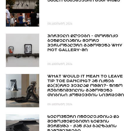
ᲐᲮᲐᲚᲘ ᲜᲐᲛᲣᲨᲔᲕᲐᲠᲘ ᲒᲐᲛᲝᲩᲜᲓᲐ
PROJECTS
TV
LIBRARY
08 აგვისტო, 2024
SHOP
ᲞᲘᲠᲕᲔᲚᲘ ᲓᲦᲔᲔᲑᲘ - ᲗᲝᲠᲜᲘᲙᲔ
ᲒᲐᲛᲝᲒᲕᲧᲔᲕᲘ
ᲑᲔᲜᲓᲔᲚᲘᲐᲜᲘᲡ ᲛᲔᲝᲠᲔ
ᲞᲔᲠᲡᲝᲜᲐᲚᲣᲠᲘ ᲒᲐᲛᲝᲤᲔᲜᲐ WHY
NOT GALLERY-ᲨᲘ
ᲙᲝᲜᲢᲐᲥᲢᲘ
INFO@HAMMOCKMAGAZINE.GE
ᲩᲕᲔᲜ
06 აგვისტო, 2024
ᲨᲔᲡᲐᲮᲔᲑ
WHAT WOULD IT MEAN TO LEAVE
TIP TOE DANCING? ᲐᲜ ᲘᲥᲜᲔᲑ
STUDIO
ᲓᲐ(Ვ)ᲠᲩᲔ ᲞᲔᲞᲚᲐᲓ ᲝᲛᲨᲘ?- ᲜᲘᲜᲝ
ᲩᲣᲑᲘᲜᲘᲨᲕᲘᲚᲘᲡ ᲒᲐᲛᲝᲤᲔᲜᲐ
ᲗᲘᲑᲘᲡᲘ ᲙᲝᲜᲪᲔᲞᲢᲘᲡ ᲡᲘᲕᲠᲪᲔᲨᲘ
06 აგვისტო, 2024
ᲮᲔᲚᲝᲕᲜᲣᲠᲘ ᲘᲜᲢᲔᲚᲔᲥᲢᲘᲡᲐ ᲓᲐ
ᲨᲔᲛᲝᲥᲛᲔᲓᲔᲑᲘᲗᲘ ᲮᲔᲓᲕᲘᲡ
ᲨᲔᲠᲬᲧᲛᲐ - ᲟᲐᲜ ᲟᲐᲙ ᲑᲐᲚᲖᲐᲙᲘᲡ
ᲜᲐᲛᲣᲨᲔᲕᲠᲔᲑᲘ